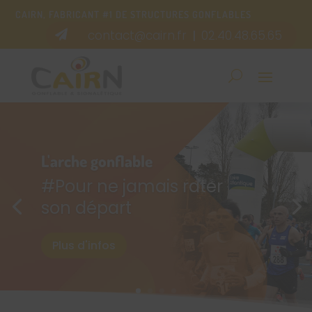
CAIRN, FABRICANT #1 DE STRUCTURES GONFLABLES
contact@cairn.fr
02.40.48.65.65

|
L'arche gonflable
#Pour ne jamais rater
son départ
Plus d'infos