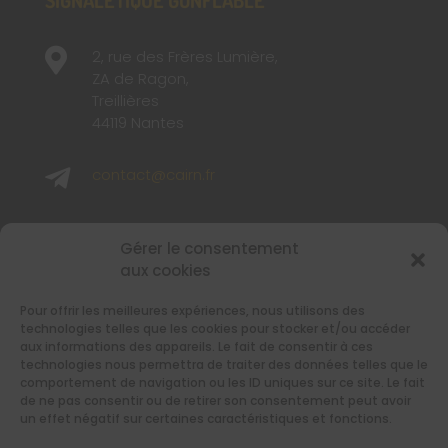
SIGNALÉTIQUE GONFLABLE

2, rue des Frères Lumière,
ZA de Ragon,
Treillières
44119 Nantes

contact@cairn.fr

02 40 48 65 65
Gérer le consentement
aux cookies
SUIVEZ-NOUS
Pour offrir les meilleures expériences, nous utilisons des
Retrouvez-nous sur les réseaux sociaux
technologies telles que les cookies pour stocker et/ou accéder
aux informations des appareils. Le fait de consentir à ces
technologies nous permettra de traiter des données telles que le
comportement de navigation ou les ID uniques sur ce site. Le fait
de ne pas consentir ou de retirer son consentement peut avoir
un effet négatif sur certaines caractéristiques et fonctions.