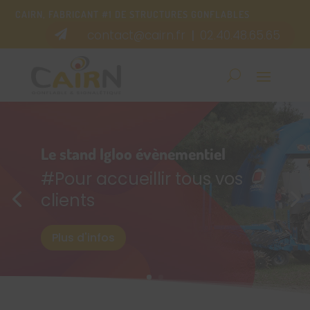
CAIRN, FABRICANT #1 DE STRUCTURES GONFLABLES
contact@cairn.fr
02.40.48.65.65

|
Le stand Igloo évènementiel
#Pour accueillir tous vos
clients
Plus d'infos