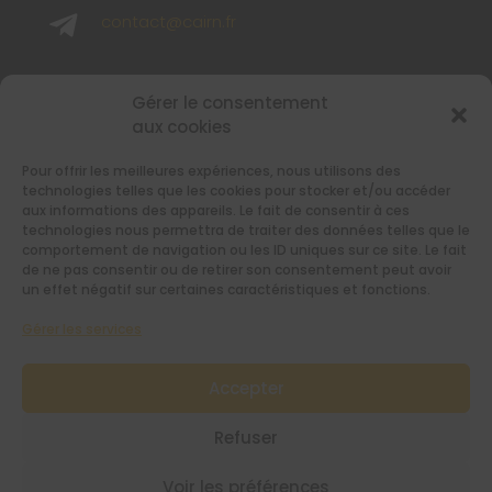

contact@cairn.fr

02 40 48 65 65
Gérer le consentement
aux cookies
SUIVEZ-NOUS
Pour offrir les meilleures expériences, nous utilisons des
Retrouvez-nous sur les réseaux sociaux
technologies telles que les cookies pour stocker et/ou accéder
aux informations des appareils. Le fait de consentir à ces
technologies nous permettra de traiter des données telles que le
comportement de navigation ou les ID uniques sur ce site. Le fait
de ne pas consentir ou de retirer son consentement peut avoir
un effet négatif sur certaines caractéristiques et fonctions.
Gérer les services
RESTEZ INFORMÉS AVEC NOTRE
NEWSLETTER
Accepter
[sibwp_form id=1]
Refuser
Voir les préférences