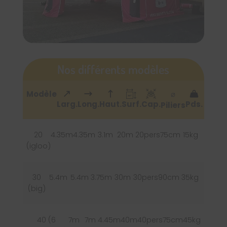
Nos différents modèles
Modèle
⌀
Larg.
Long.
Haut.
Surf.
Cap.
Pds.
Piliers
20
4.35m
4.35m
3.1m
20m
20pers
75cm
15kg
(igloo)
30
5.4m
5.4m
3.75m
30m
30pers
90cm
35kg
(big)
40 (6
7m
7m
4.45m
40m
40pers
75cm
45kg