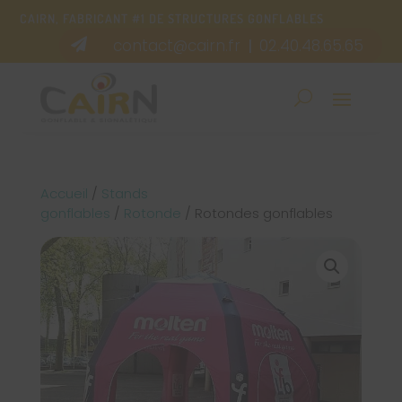
CAIRN, FABRICANT #1 DE STRUCTURES GONFLABLES
contact@cairn.fr
02.40.48.65.65

|
Accueil
/
Stands
gonflables
/
Rotonde
/ Rotondes gonflables