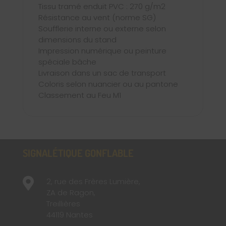
Tissu tramé enduit PVC : 270 g/m2
Résistance au vent (norme SG)
Soufflerie interne ou externe selon
dimensions du stand
Impression numérique ou peinture
spéciale bâche
Livraison dans un sac de transport
Coloris selon nuancier ou au pantone
Classement au Feu M1
SIGNALÉTIQUE GONFLABLE

2, rue des Frères Lumière,
ZA de Ragon,
Treillières
44119 Nantes