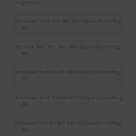
segments)
Rotonde
8.75m
8.75m
5m
60m
60pers
75cm
55kg
60
Rotonde
11m
11m
6m
80m
80pers
100cm
65kg
80
Rotonde
6.17m
6.17m
7m
100m
100pers
100cm
75kg
100
Rotonde
6.75m
6.75m
7.5m
120m
120pers
100cm
85kg
120
Rotonde
5.6m
5.6m
8m
150m
150pers
100cm
105kg
150