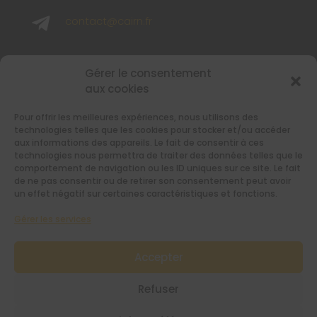

contact@cairn.fr

02 40 48 65 65
Gérer le consentement
aux cookies
SUIVEZ-NOUS
Pour offrir les meilleures expériences, nous utilisons des
Retrouvez-nous sur les réseaux sociaux
technologies telles que les cookies pour stocker et/ou accéder
aux informations des appareils. Le fait de consentir à ces
technologies nous permettra de traiter des données telles que le
comportement de navigation ou les ID uniques sur ce site. Le fait
de ne pas consentir ou de retirer son consentement peut avoir
un effet négatif sur certaines caractéristiques et fonctions.
Gérer les services
RESTEZ INFORMÉS AVEC NOTRE
NEWSLETTER
Accepter
[sibwp_form id=1]
Refuser