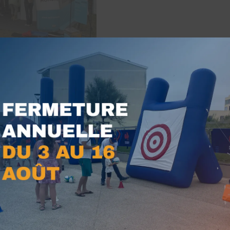
odèles
⌀
Cap.
Pds.
Piliers
30pers
90cm
35kg