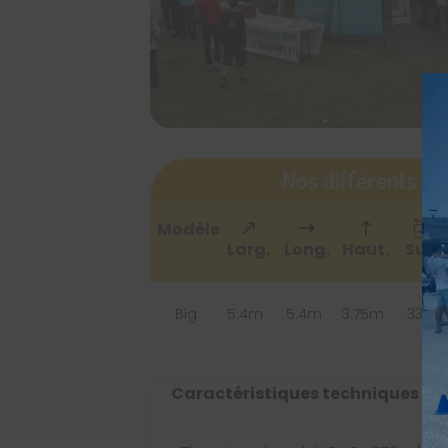
Nos différents m
Modèle
Larg.
Long.
Haut.
Surf.
Big
5.4m
5.4m
3.75m
33m
Caractéristiques techniques