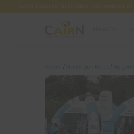
CAIRN, FABRICANT #1 DE STRUCTURES GONFLABLES
PRODUITS
C
Accueil
/
Stands gonflables
/
Big gonf