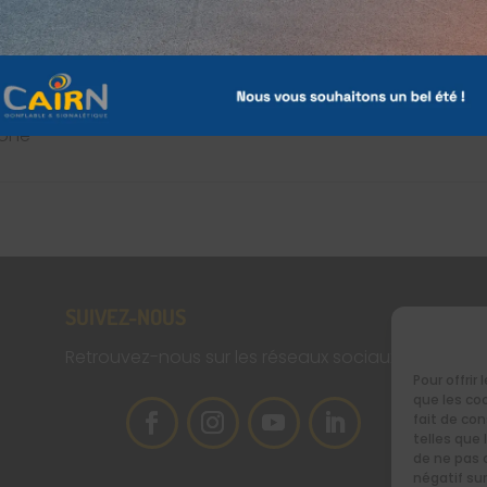
n dimensions du stand
 spéciale bâche
t
tone
SUIVEZ-NOUS
RE
NE
Retrouvez-nous sur les réseaux sociaux
Pour offrir
que les co
[si
fait de co
telles que 
de ne pas 
négatif sur