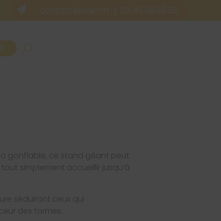

contact@cairn.fr
02.40.48.65.65
|
T
loo gonflable, ce stand géant peut
u tout simplement accueillir jusqu’à
ure séduiront ceux qui
ceur des formes.