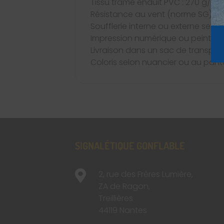
Tissu tramé enduit PVC : 270 g/m2
Résistance au vent (norme SG)
Soufflerie interne ou externe selo
Impression numérique ou peinture
Livraison dans un sac de transpor
Coloris selon nuancier ou au pan
SIGNALÉTIQUE GONFLABLE

2, rue des Frères Lumière,
ZA de Ragon,
Treillières
44119 Nantes