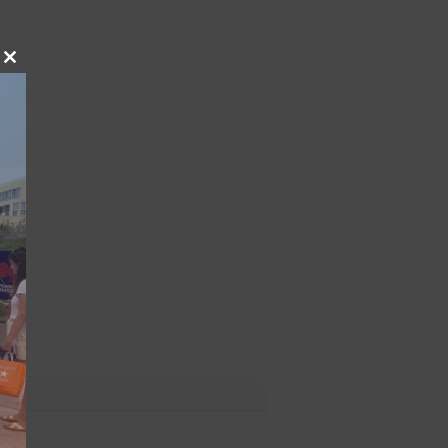
Close
this
module