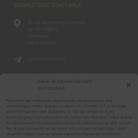
SIGNALÉTIQUE GONFLABLE

2, rue des Frères Lumière,
ZA de Ragon,
Treillières
44119 Nantes

contact@cairn.fr

02 40 48 65 65
Gérer le consentement
aux cookies
SUIVEZ-NOUS
Pour offrir les meilleures expériences, nous utilisons des
Retrouvez-nous sur les réseaux sociaux
technologies telles que les cookies pour stocker et/ou accéder
aux informations des appareils. Le fait de consentir à ces
technologies nous permettra de traiter des données telles que le
comportement de navigation ou les ID uniques sur ce site. Le fait
de ne pas consentir ou de retirer son consentement peut avoir
un effet négatif sur certaines caractéristiques et fonctions.