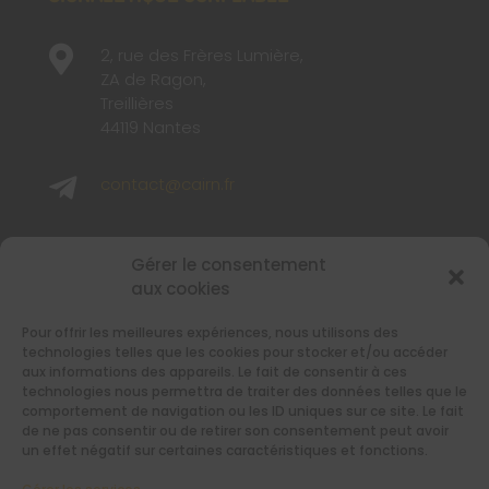

2, rue des Frères Lumière,
ZA de Ragon,
Treillières
44119 Nantes

contact@cairn.fr

02 40 48 65 65
Gérer le consentement
aux cookies
SUIVEZ-NOUS
Pour offrir les meilleures expériences, nous utilisons des
Retrouvez-nous sur les réseaux sociaux
technologies telles que les cookies pour stocker et/ou accéder
aux informations des appareils. Le fait de consentir à ces
technologies nous permettra de traiter des données telles que le
comportement de navigation ou les ID uniques sur ce site. Le fait
de ne pas consentir ou de retirer son consentement peut avoir
un effet négatif sur certaines caractéristiques et fonctions.