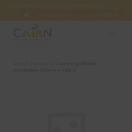
CAIRN, FABRICANT #1 DE STRUCTURES GONFLABLES
contact@cairn.fr
02.40.48.65.65

|
Accueil
/
location
/ Colonne gonflable
rectangle[ø 90cm x H 4.50m]