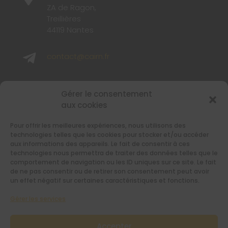
ZA de Ragon,
Treillières
44119 Nantes

contact@cairn.fr

02 40 48 65 65
Gérer le consentement
aux cookies
SUIVEZ-NOUS
Pour offrir les meilleures expériences, nous utilisons des
Retrouvez-nous sur les réseaux sociaux
technologies telles que les cookies pour stocker et/ou accéder
aux informations des appareils. Le fait de consentir à ces
technologies nous permettra de traiter des données telles que le
comportement de navigation ou les ID uniques sur ce site. Le fait
de ne pas consentir ou de retirer son consentement peut avoir
un effet négatif sur certaines caractéristiques et fonctions.
Gérer les services
RESTEZ INFORMÉS AVEC NOTRE
NEWSLETTER
Accepter