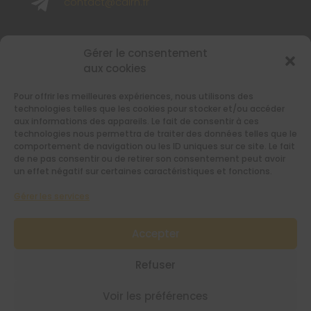

contact@cairn.fr

02 40 48 65 65
Gérer le consentement
aux cookies
SUIVEZ-NOUS
Pour offrir les meilleures expériences, nous utilisons des
Retrouvez-nous sur les réseaux sociaux
technologies telles que les cookies pour stocker et/ou accéder
aux informations des appareils. Le fait de consentir à ces
technologies nous permettra de traiter des données telles que le
comportement de navigation ou les ID uniques sur ce site. Le fait
de ne pas consentir ou de retirer son consentement peut avoir
un effet négatif sur certaines caractéristiques et fonctions.
Gérer les services
RESTEZ INFORMÉS AVEC NOTRE
NEWSLETTER
Accepter
[sibwp_form id=1]
Refuser
Voir les préférences
Mentions légales
/
Politique de confidentialité
/
CGV