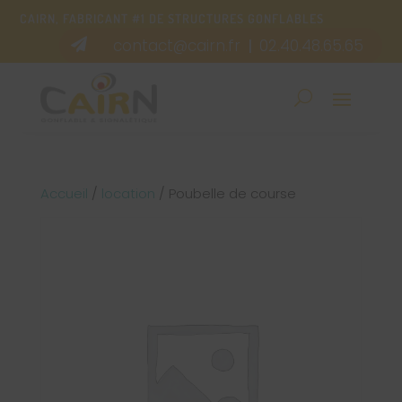
CAIRN, FABRICANT #1 DE STRUCTURES GONFLABLES
contact@cairn.fr
02.40.48.65.65

|
Accueil
/
location
/ Poubelle de course