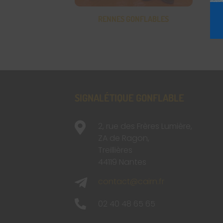
RENNES GONFLABLES
SIGNALÉTIQUE GONFLABLE

2, rue des Frères Lumière,
ZA de Ragon,
Treillières
44119 Nantes

contact@cairn.fr

02 40 48 65 65