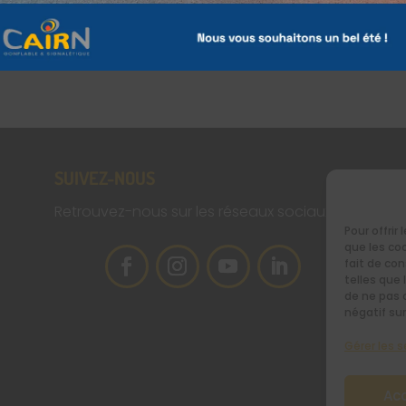
SUIVEZ-NOUS
RE
NE
Retrouvez-nous sur les réseaux sociaux
Pour offrir
que les co
[si
fait de co
telles que 
de ne pas 
négatif sur
Gérer les s
Ac