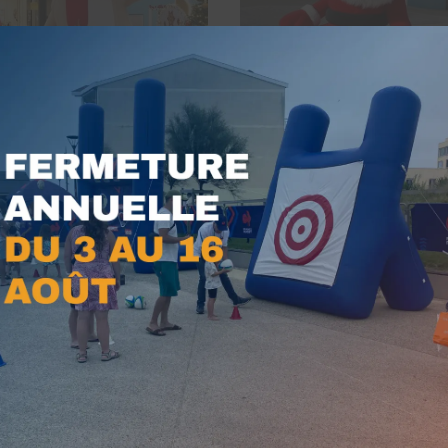
OURS GONFLABLES
PÈRES NOËL GONFLABLES