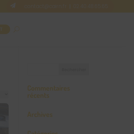

contact@cairn.fr
02.40.48.65.65
|
T
Commentaires
récents
Archives
Catégories