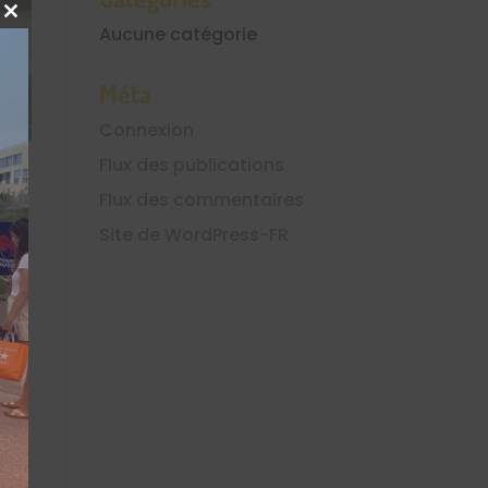
Close
Aucune catégorie
this
module
Méta
Connexion
Flux des publications
Flux des commentaires
Site de WordPress-FR