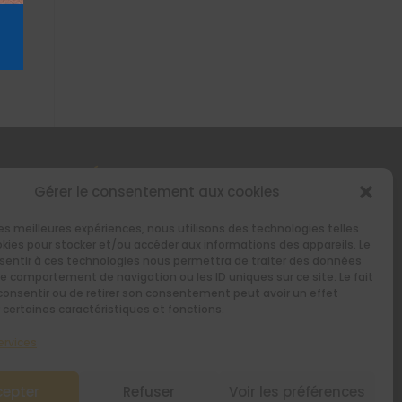
STEZ INFORMÉS AVEC NOTRE
Gérer le consentement aux cookies
WSLETTER
 les meilleures expériences, nous utilisons des technologies telles
okies pour stocker et/ou accéder aux informations des appareils. Le
bwp_form id=1]
nsentir à ces technologies nous permettra de traiter des données
le comportement de navigation ou les ID uniques sur ce site. Le fait
consentir ou de retirer son consentement peut avoir un effet
 certaines caractéristiques et fonctions.
ervices
cepter
Refuser
Voir les préférences