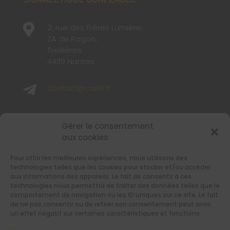

2, rue des Frères Lumière,
ZA de Ragon,
Treillières
44119 Nantes

contact@cairn.fr

02 40 48 65 65
Gérer le consentement
aux cookies
SUIVEZ-NOUS
Pour offrir les meilleures expériences, nous utilisons des
Retrouvez-nous sur les réseaux sociaux
technologies telles que les cookies pour stocker et/ou accéder
aux informations des appareils. Le fait de consentir à ces
technologies nous permettra de traiter des données telles que le
comportement de navigation ou les ID uniques sur ce site. Le fait
de ne pas consentir ou de retirer son consentement peut avoir
un effet négatif sur certaines caractéristiques et fonctions.