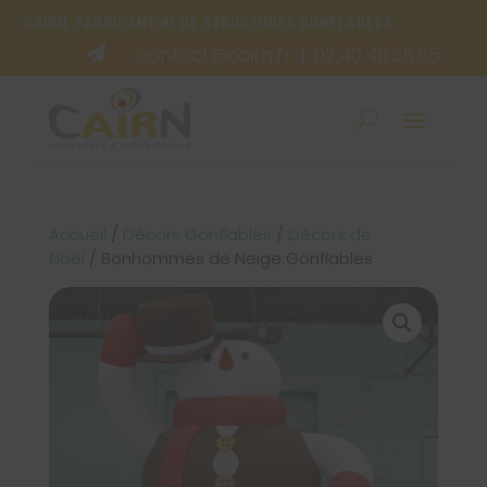
CAIRN, FABRICANT #1 DE STRUCTURES GONFLABLES
contact@cairn.fr
02.40.48.65.65

|
Accueil
/
Décors Gonflables
/
Décors de
Noël
/ Bonhommes de Neige Gonflables