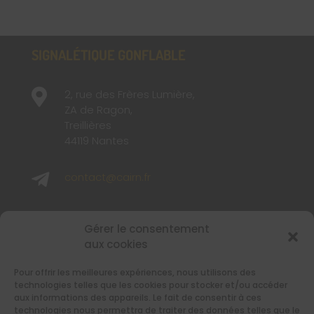
SIGNALÉTIQUE GONFLABLE

2, rue des Frères Lumière,
ZA de Ragon,
Treillières
44119 Nantes

contact@cairn.fr

02 40 48 65 65
Gérer le consentement
aux cookies
SUIVEZ-NOUS
Pour offrir les meilleures expériences, nous utilisons des
Retrouvez-nous sur les réseaux sociaux
technologies telles que les cookies pour stocker et/ou accéder
aux informations des appareils. Le fait de consentir à ces
technologies nous permettra de traiter des données telles que le