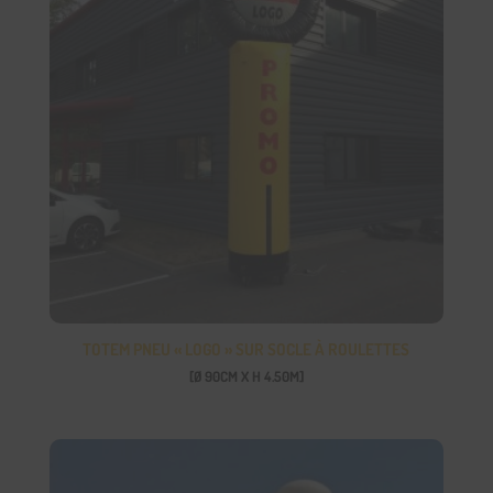
TOTEM PNEU « LOGO » SUR SOCLE À ROULETTES
[Ø 90CM X H 4.50M]