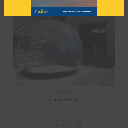
VITRIBULLES
[Ø 1M, 2M, 3M ET 4M]
←
1
2
3
4