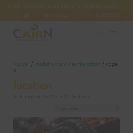
CAIRN, FABRICANT #1 DE STRUCTURES GONFLABLES
contact@cairn.fr
02.40.48.65.65

|
Accueil
/
Produits identifiés “location”
/ Page
3
location
Affichage de 19–27 sur 31 résultats