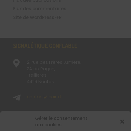
Flux des publications
Flux des commentaires
Site de WordPress-FR
SIGNALÉTIQUE GONFLABLE

2, rue des Frères Lumière,
ZA de Ragon,
Treillières
44119 Nantes

contact@cairn.fr

02 40 48 65 65
Gérer le consentement
aux cookies
SUIVEZ-NOUS